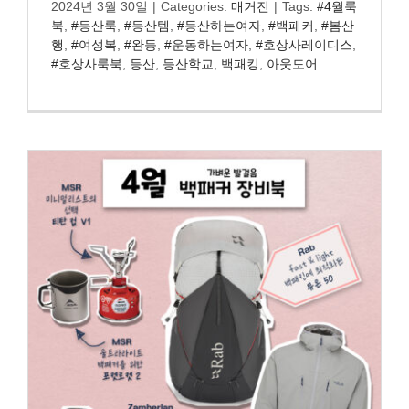
2024년 3월 30일
|
Categories:
매거진
|
Tags:
#4월룩
북
,
#등산룩
,
#등산템
,
#등산하는여자
,
#백패커
,
#봄산
행
,
#여성복
,
#완등
,
#운동하는여자
,
#호상사레이디스
,
#호상사룩북
,
등산
,
등산학교
,
백패킹
,
아웃도어