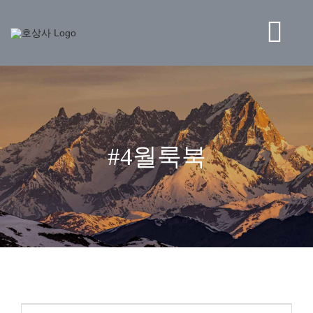
콘
텐
츠
Tog
로
건
Nav
너
BRAND
뛰
기
STORE
#4월룩북
NEWS
HO CORPORATION
고객센터