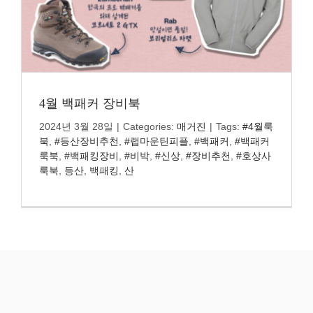
4월 백패커 장비북
2024년 3월 28일
|
Categories:
매거진
|
Tags:
#4월룩
북
,
#등산장비추천
,
#랩마운틴피플
,
#백패커
,
#백패커
룩북
,
#백패킹장비
,
#비박
,
#신상
,
#장비추천
,
#호상사
룩북
,
등산
,
백패킹
,
산