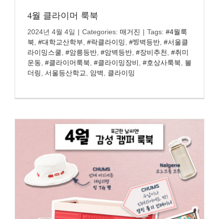
정품인증
4월 클라이머 룩북
2024년 4월 4일
|
Categories:
매거진
|
Tags:
#4월룩
시에라아웃도어
북
,
#대학교산학부
,
#락클라이밍
,
#빙벽등반
,
#서울클
라이밍스쿨
,
#암릉등반
,
#암벽등반
,
#장비추천
,
#취미
검
운동
,
#클라이머룩북
,
#클라이밍장비
,
#호상사룩북
,
볼
색:
더링
,
서울등산학교
,
암벽
,
클라이밍