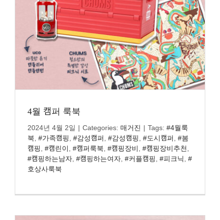
4월 캠퍼 룩북
2024년 4월 2일
|
Categories:
매거진
|
Tags:
#4월룩
북
,
#가족캠핑
,
#감성캠퍼
,
#감성캠핑
,
#도시캠퍼
,
#봄
캠핑
,
#캠린이
,
#캠퍼룩북
,
#캠핑장비
,
#캠핑장비추천
,
#캠핑하는남자
,
#캠핑하는여자
,
#커플캠핑
,
#피크닉
,
#
호상사룩북