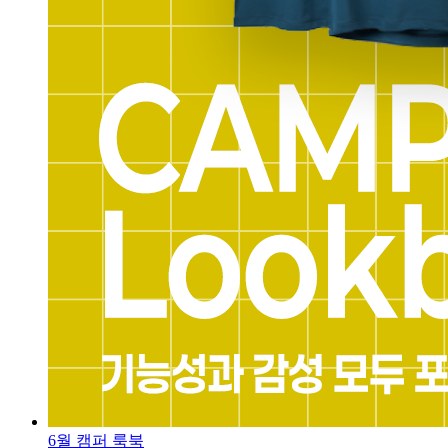
6월 캠퍼 룩북