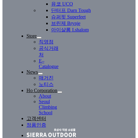
유코 UCO
단터프 Darn Tough
슈퍼핏 Superfeet
브린제 Brynje
아이샬롬 I.shalom
Store
직영점
공식거래
처
E–
Catalogue
News
매거진
노티스
Ho Corporation
About
Seoul
Climbing
School
고객센터
정품인증