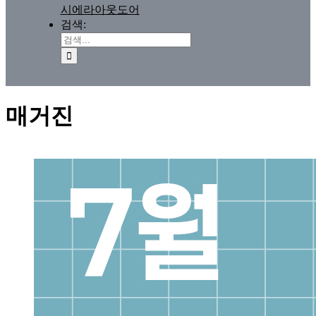
시에라아웃도어
검색:
매거진