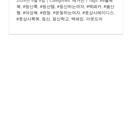
2024년 5월 8일
|
Categories:
매거진
|
Tags:
#5월룩
북
,
#등산룩
,
#등산템
,
#등산하는여자
,
#백패커
,
#봄산
행
,
#여성복
,
#완등
,
#운동하는여자
,
#호상사레이디스
,
#호상사룩북
,
등산
,
등산학교
,
백패킹
,
아웃도어