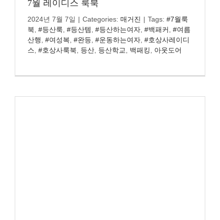
7월 레이디스 룩북
2024년 7월 7일
|
Categories:
매거진
|
Tags:
#7월룩
북
,
#등산룩
,
#등산템
,
#등산하는여자
,
#백패커
,
#여름
산행
,
#여성복
,
#완등
,
#운동하는여자
,
#호상사레이디
스
,
#호상사룩북
,
등산
,
등산학교
,
백패킹
,
아웃도어