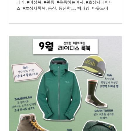
패커
,
#여성복
,
#완등
,
#운동하는여자
,
#호상사레이디
스
,
#호상사룩북
,
등산
,
등산학교
,
백패킹
,
아웃도어