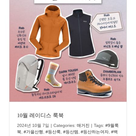
10월 레이디스 룩북
2024년 10월 7일
|
Categories:
매거진
|
Tags:
#9월룩
북
,
#가을산행
,
#등산룩
,
#등산템
,
#등산하는여자
,
#백