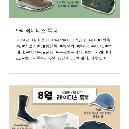
9월 레이디스 룩북
2024년 9월 6일
|
Categories:
매거진
|
Tags:
#9월룩
북
,
#가을산행
,
#등산룩
,
#등산템
,
#등산하는여자
,
#백
패커
,
#여성복
,
#완등
,
#운동하는여자
,
#호상사레이디
스
,
#호상사룩북
,
등산
,
등산학교
,
백패킹
,
아웃도어