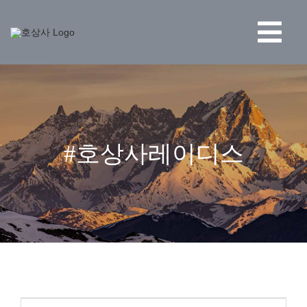
콘
텐
츠
Tog
로
건
Navi
너
BRAND
뛰
기
STORE
#호상사레이디스
NEWS
HO CORPORATION
고객센터