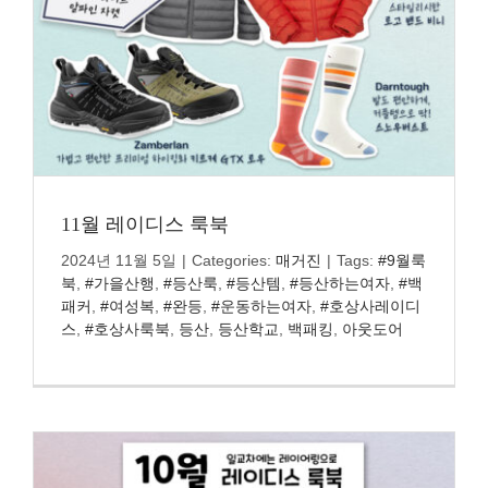
11월 레이디스 룩북
2024년 11월 5일
|
Categories:
매거진
|
Tags:
#9월룩
북
,
#가을산행
,
#등산룩
,
#등산템
,
#등산하는여자
,
#백
패커
,
#여성복
,
#완등
,
#운동하는여자
,
#호상사레이디
스
,
#호상사룩북
,
등산
,
등산학교
,
백패킹
,
아웃도어