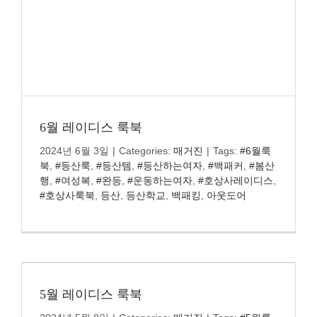
6월 레이디스 룩북
2024년 6월 3일
|
Categories:
매거진
|
Tags:
#6월룩
북
,
#등산룩
,
#등산템
,
#등산하는여자
,
#백패커
,
#봄산
행
,
#여성복
,
#완등
,
#운동하는여자
,
#호상사레이디스
,
#호상사룩북
,
등산
,
등산학교
,
백패킹
,
아웃도어
5월 레이디스 룩북