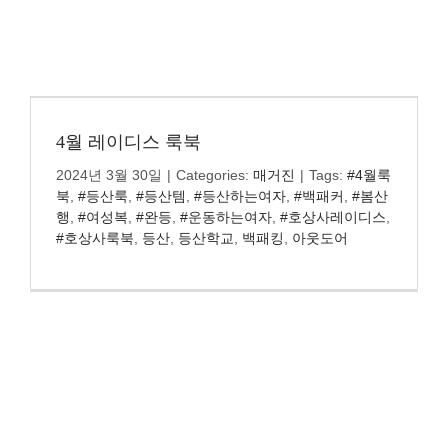
4월 레이디스 룩북
2024년 3월 30일
|
Categories:
매거진
|
Tags:
#4월룩
북
,
#등산룩
,
#등산템
,
#등산하는여자
,
#백패커
,
#봄산
행
,
#여성복
,
#완등
,
#운동하는여자
,
#호상사레이디스
,
#호상사룩북
,
등산
,
등산학교
,
백패킹
,
아웃도어