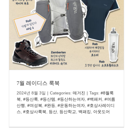
7월 레이디스 룩북
2024년 8월 3일
|
Categories:
매거진
|
Tags:
#8월룩
북
,
#등산룩
,
#등산템
,
#등산하는여자
,
#백패커
,
#여름
산행
,
#여성복
,
#완등
,
#운동하는여자
,
#호상사레이디
스
,
#호상사룩북
,
등산
,
등산학교
,
백패킹
,
아웃도어