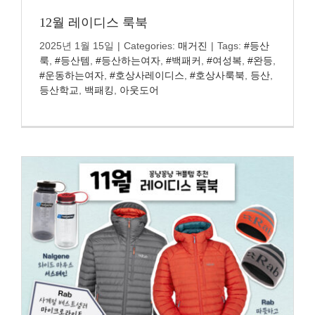
정품인증
12월 레이디스 룩북
2025년 1월 15일
|
Categories:
매거진
|
Tags:
#등산
시에라아웃도어
룩
,
#등산템
,
#등산하는여자
,
#백패커
,
#여성복
,
#완등
,
#운동하는여자
,
#호상사레이디스
,
#호상사룩북
,
등산
,
검
등산학교
,
백패킹
,
아웃도어
색: