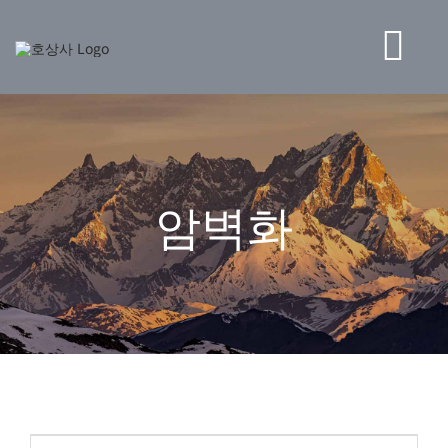
콘
텐
츠
Tog
로
건
Navi
너
BRAND
뛰
기
STORE
암벽화
NEWS
HO CORPORATION
고객센터