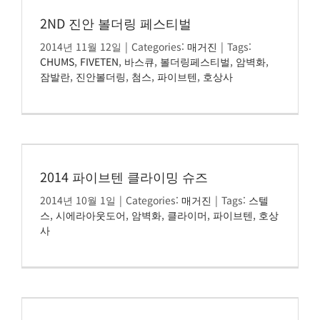
정품인증
2ND 진안 볼더링 페스티벌
2014년 11월 12일
|
Categories:
매거진
|
Tags:
시에라아웃도어
CHUMS
,
FIVETEN
,
바스큐
,
볼더링페스티벌
,
암벽화
,
잠발란
,
진안볼더링
,
첨스
,
파이브텐
,
호상사
검
색:
2014 파이브텐 클라이밍 슈즈
2014년 10월 1일
|
Categories:
매거진
|
Tags:
스텔
스
,
시에라아웃도어
,
암벽화
,
클라이머
,
파이브텐
,
호상
사