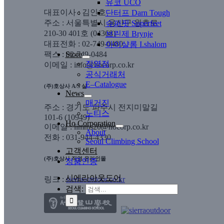
유코 UCO
대표이사 : 김인호
단터프 Darn Tough
주소 : 서울특별시 용산구 원효로
슈퍼핏 Superfeet
210-30 401호 (04368)
브린제 Brynje
대표전화 : 02-749-0480
아이샬롬 I.shalom
팩스 : 02-749-0484
Store
직영점
이메일 : info@hocorp.co.kr
공식거래처
E–Catalogue
(주)호상사 A/S 실
News
매거진
주소 : 경기도 파주시 전지미말길
노티스
101-6 (10949)
Ho Corporation
이메일 : limms20@hocorp.co.kr
About
전화 : 031-944-4330
Seoul Climbing School
고객센터
(주)호상사 직영 온라인몰
정품인증
시에라아웃도어
링크 :
sierraoutdoor.co.kr
검색: