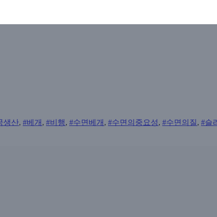
국생산
,
#베개
,
#비행
,
#수면베개
,
#수면의중요성
,
#수면의질
,
#슬