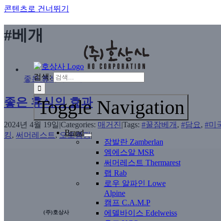
콘텐츠로 건너뛰기
#베개
검색:
좋은 휴식의 효과
좋은 휴식의 효과
Toggle Navigation
2024년 4월 19일
|
Categories:
매거진
|
Tags:
#꿀잠베개
,
#담요
,
#미
Brand
킹
,
써머레스트
,
오토캠핑
|
잠발란 Zamberlan
엠에스알 MSR
써머레스트 Thermarest
랩 Rab
로우 알파인 Lowe
Alpine
캠프 C.A.M.P
에델바이스 Edelweiss
(주)호상사