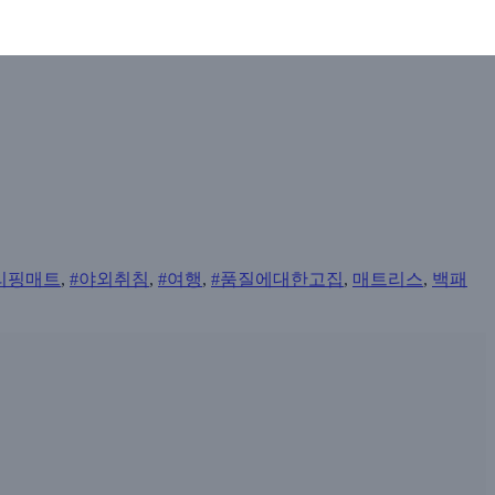
리핑매트
,
#야외취침
,
#여행
,
#품질에대한고집
,
매트리스
,
백패