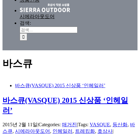
시에라아웃도어
검색:
바스큐
바스큐(VASQUE) 2015 신상품 ‘인헤일러’
바스큐(VASQUE) 2015 신상품 ‘인헤일
러’
2015년 2월 11일
|
Categories:
매거진
|
Tags:
VASQUE
,
등산화
,
바
스큐
,
시에라아웃도어
,
인헤일러
,
트레킹화
,
호상사
|