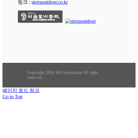
링크 :
sierraoutdoor.co.kr
Copyright 2026 HoCorporation All right
reserved.
페이지 로드 링크
Go to Top