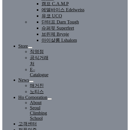
캠프 C.A.M.P
에델바이스 Edelweiss
유코 UCO
단터프 Darn Tough
슈퍼핏 Superfeet
브린제 Brynje
아이샬롬 I.shalom
Store
직영점
공식거래
처
E–
Catalogue
News
매거진
노티스
Ho Corporation
About
Seoul
Climbing
School
고객센터
정품인증