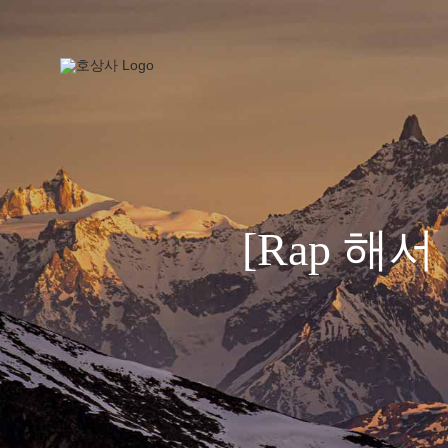
콘
텐
츠
로
건
너
뛰
기
[Rap 해서 