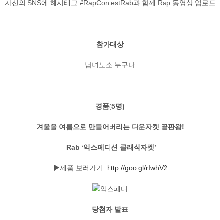
자신의 SNS에 해시태그 #RapContestRab과 함께 Rap 동영상 업로드
참가대상
남녀노소 누구나
경품(5명)
겨울을 여름으로 만들어버리는
다운자켓 끝판왕!
Rab ‘익스페디션 클래식자켓’
▶제품 보러가기:
http://goo.gl/rIwhV2
당첨자 발표