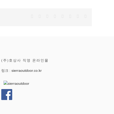
Facebook
Twitter
Reddit
LinkedIn
Tumblr
Pinterest
Vk
이
메
일
(주)호상사 직영 온라인몰
링크 :
sierraoutdoor.co.kr