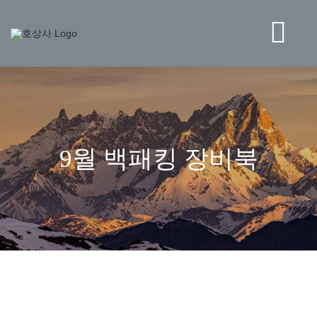
콘
텐
츠
Tog
로
건
Navi
너
BRAND
뛰
기
STORE
9월 백패킹 장비북
NEWS
HO CORPORATION
고객센터