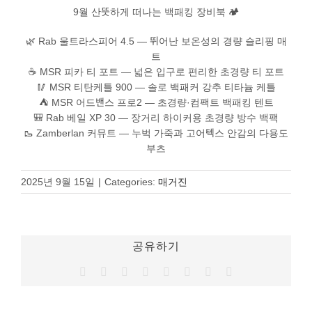
정품인증
9월 산뜻하게 떠나는 백패킹 장비북 🏕️
🌿 Rab 울트라스피어 4.5 — 뛰어난 보온성의 경량 슬리핑 매
시에라아웃도어
트
☕ MSR 피카 티 포트 — 넓은 입구로 편리한 초경량 티 포트
검
🥢 MSR 티탄케틀 900 — 솔로 백패커 강추 티타늄 케틀
색:
⛺ MSR 어드밴스 프로2 — 초경량·컴팩트 백패킹 텐트
🎒 Rab 베일 XP 30 — 장거리 하이커용 초경량 방수 백팩
🥾 Zamberlan 커뮤트 — 누벅 가죽과 고어텍스 안감의 다용도
부츠
2025년 9월 15일
|
Categories:
매거진
공유하기
Facebook
Twitter
Reddit
LinkedIn
Tumblr
Pinterest
Vk
이
메
일