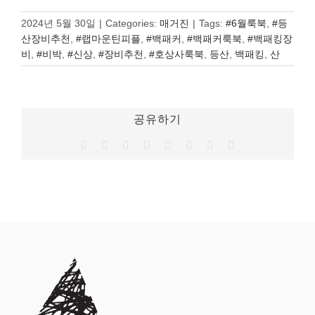
2024년 5월 30일
|
Categories:
매거진
|
Tags:
#6월룩북
,
#등
산장비추천
,
#랩마운틴피플
,
#백패커
,
#백패커룩북
,
#백패킹장
비
,
#비박
,
#신상
,
#장비추천
,
#호상사룩북
,
등산
,
백패킹
,
산
공유하기
Facebook
Twitter
Reddit
LinkedIn
Tumblr
Pinterest
Vk
이
메
일