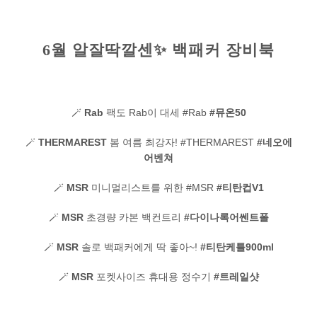
정품인증
6월 알잘딱깔센✨ 백패커 장비북
시에라아웃도어
검
색:
🪄
Rab
팩도 Rab이 대세 #Rab
#뮤온50
🪄
THERMAREST
봄 여름 최강자! #THERMAREST
#네오에
어벤쳐
🪄
MSR
미니멀리스트를 위한 #MSR
#티탄컵V1
🪄
MSR
초경량 카본 백컨트리
#다이나록어쎈트폴
🪄
MSR
솔로 백패커에게 딱 좋아~!
#티탄케틀900ml
🪄
MSR
포켓사이즈 휴대용 정수기
#트레일샷