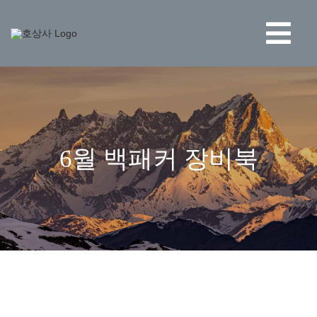
콘
텐
츠
Tog
로
건
Nav
너
BRAND
뛰
기
STORE
6월 백패커 장비북
NEWS
HO CORPORATION
고객센터