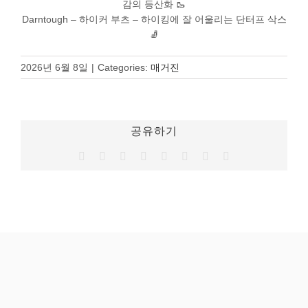
감의 등산화 🥾
Darntough – 하이커 부츠 – 하이킹에 잘 어울리는 단터프 삭스
🧦
2026년 6월 8일
|
Categories:
매거진
공유하기
Facebook
Twitter
Reddit
LinkedIn
Tumblr
Pinterest
Vk
이
메
일