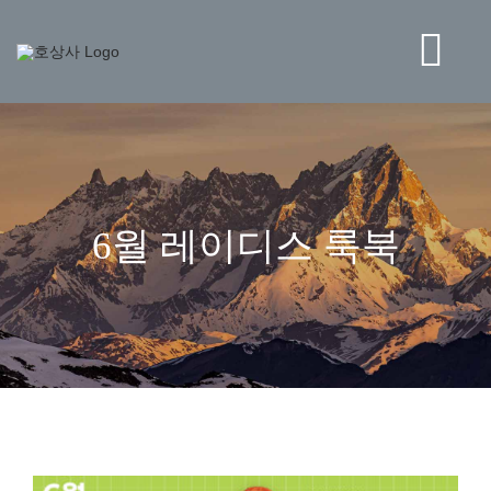
콘
텐
츠
Tog
로
건
Navi
너
BRAND
뛰
기
STORE
6월 레이디스 룩북
NEWS
HO CORPORATION
고객센터