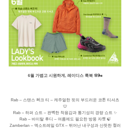
정품인증
시에라아웃도어
검
색:
6월 가볍고 시원하게, 레이디스 룩북 🌸🌬️
Rab – 스탠스 써크 티 – 캐주얼한 핏의 부드러운 코튼 티셔츠
👕
Rab – 하퍼 쇼트 – 완벽한 착용감과 통기성의 경량 쇼트 ✨
Rab – 바이탈 후디 – 여름에도 필요한 방풍 자켓 🍃
Zamberlan – 엑소트레일 GTX – 뛰어난 내구성과 산뜻한 컬러