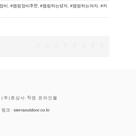
핑장비
,
#캠핑장비추천
,
#캠핑하는남자
,
#캠핑하는여자
,
#커
Facebook
Twitter
Reddit
LinkedIn
Tumblr
Pinterest
Vk
이
메
일
(주)호상사 직영 온라인몰
링크 :
sierraoutdoor.co.kr