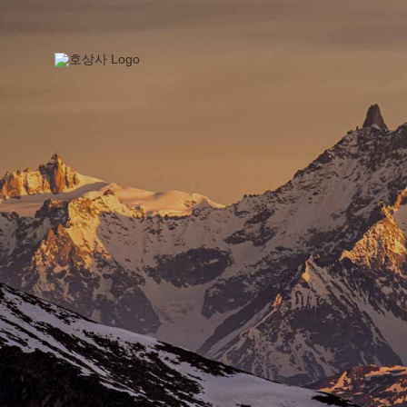
콘
텐
츠
로
건
너
뛰
기