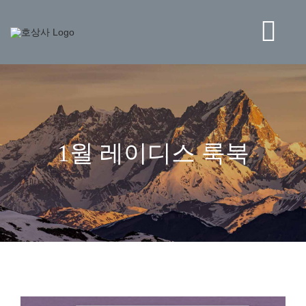
콘
텐
츠
Tog
로
건
Navi
너
BRAND
뛰
기
STORE
1월 레이디스 룩북
NEWS
HO CORPORATION
고객센터