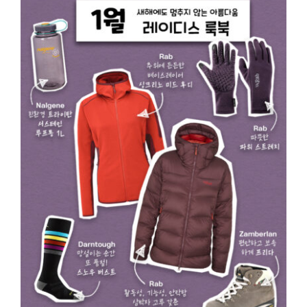
정품인증
시에라아웃도어
검
색: