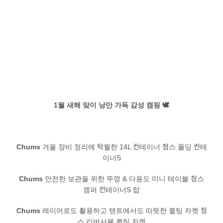
정품인증
시에라아웃도어
검
색:
1월 새해 맞이 낭만 가득 감성 캠핑 🕊
Chums
겨울 장비 정리에 탁월한 14L 컨테이너 첨스 폴딩 컨테
이너S
Chums
안전한 보관을 위한 뚜껑 & 다용도 미니 테이블 첨스
캠퍼 컨테이너S 탑
Chums
레이어로도 활용하고 텐트에서도 따뜻한 퀼팅 자켓 첨
스 리버서블 퀼팅 자켓