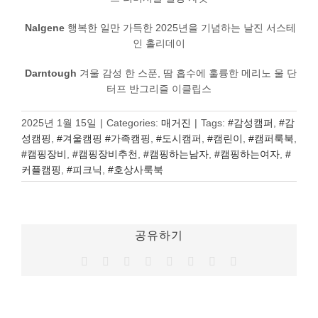
Nalgene
행복한 일만 가득한 2025년을 기념하는 날진 서스테
인 홀리데이
Darntough
겨울 감성 한 스푼, 땀 흡수에 훌륭한 메리노 울 단
터프 반그리즐 이클립스
2025년 1월 15일
|
Categories:
매거진
|
Tags:
#감성캠퍼
,
#감
성캠핑
,
#겨울캠핑 #가족캠핑
,
#도시캠퍼
,
#캠린이
,
#캠퍼룩북
,
#캠핑장비
,
#캠핑장비추천
,
#캠핑하는남자
,
#캠핑하는여자
,
#
커플캠핑
,
#피크닉
,
#호상사룩북
공유하기
Facebook
Twitter
Reddit
LinkedIn
Tumblr
Pinterest
Vk
이
메
일