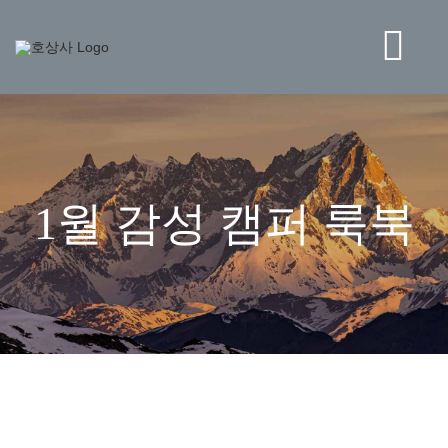
콘
텐
츠
Tog
로
건
Navi
너
BRAND
뛰
기
STORE
1월 감성 캠퍼 룩북
NEWS
HO CORPORATION
고객센터