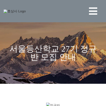
콘
텐
츠
Tog
로
건
Navi
너
BRAND
뛰
기
STORE
서울등산학교 27기 정규
반 모집 안내
NEWS
HO CORPORATION
고객센터