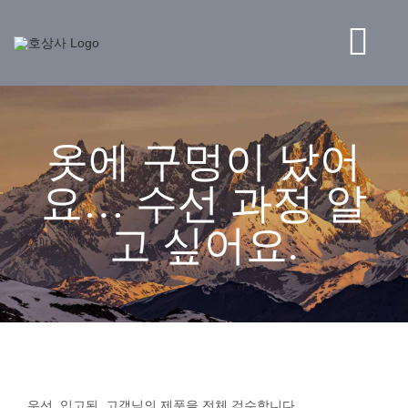
콘
텐
츠
Tog
로
건
Navi
너
BRAND
뛰
옷에 구멍이 났어
기
STORE
요… 수선 과정 알
고 싶어요.
NEWS
HO CORPORATION
고객센터
우선 입고된 고객님의 제품을 전체 검수합니다.