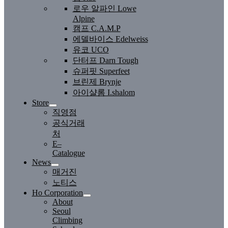
로우 알파인 Lowe
Alpine
캠프 C.A.M.P
에델바이스 Edelweiss
유코 UCO
단터프 Darn Tough
슈퍼핏 Superfeet
브린제 Brynje
아이샬롬 I.shalom
Store
직영점
공식거래
처
E–
Catalogue
News
매거진
노티스
Ho Corporation
About
Seoul
Climbing