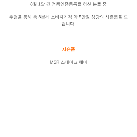
8월
1달 간 정품인증등록을 하신 분들 중
추첨을 통해 총
8분께
소비자가격 약 5만원 상당의 사은품을 드
립니다.
사은품
MSR 스테이크 해머