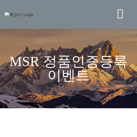
콘
텐
츠
Tog
로
건
Navi
너
BRAND
뛰
기
MSR 정품인증등록
STORE
이벤트
NEWS
HO CORPORATION
고객센터