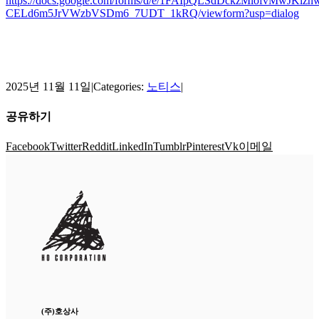
https://docs.google.com/forms/d/e/1FAIpQLSdDckzMlofvMwJKizh
CELd6m5JrVWzbVSDm6_7UDT_1kRQ/viewform?usp=dialog
2025년 11월 11일
|
Categories:
노티스
|
공유하기
Facebook
Twitter
Reddit
LinkedIn
Tumblr
Pinterest
Vk
이메일
(주)호상사