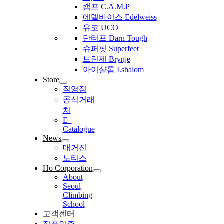
캠프 C.A.M.P
에델바이스 Edelweiss
유코 UCO
단터프 Darn Tough
슈퍼핏 Superfeet
브린제 Brynje
아이샬롬 I.shalom
Store
직영점
공식거래
처
E–
Catalogue
News
매거진
노티스
Ho Corporation
About
Seoul
Climbing
School
고객센터