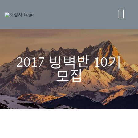
콘
텐
츠
Tog
로
건
Navi
너
BRAND
뛰
기
2017 빙벽반 10기
STORE
모집
NEWS
HO CORPORATION
고객센터