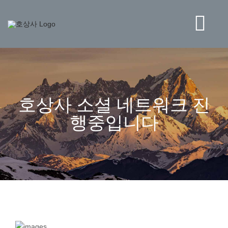
콘
텐
츠
Tog
로
건
Navi
너
BRAND
뛰
기
STORE
호상사 소셜 네트워크 진
행중입니다
NEWS
HO CORPORATION
고객센터