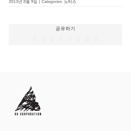
2013년 8월 9일
|
Categories:
노티스
공유하기
Facebook
Twitter
Reddit
LinkedIn
Tumblr
Pinterest
Vk
이
메
일